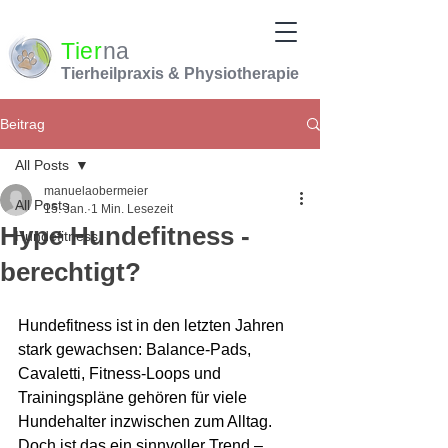
Tier
na
Tierheilpraxis & Physiotherapie
Beitrag
All Posts
manuelaobermeier
All Posts
15. Jan.
1 Min. Lesezeit
Hype Hundefitness -
Hundefitness
berechtigt?
Hundefitness ist in den letzten Jahren 
stark gewachsen: Balance-Pads, 
Cavaletti, Fitness-Loops und 
Trainingspläne gehören für viele 
Hundehalter inzwischen zum Alltag. 
Doch ist das ein sinnvoller Trend – 