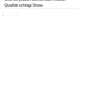
Qualität schlägt Show.
Kommentare
Kommentar verfassen...
Tier
na
Tierheilpraxis & Physiotherapie
Hungerbergweg 6